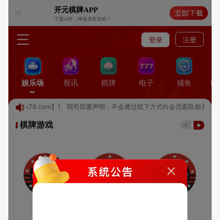
开元棋牌
APP
下载APP，体验更多游戏！
登录
注册
娱乐场
视讯
棋牌
电子
捕鱼
I
域名【kk78.com】1、我司郑重声明：不会通过线下方式向会员索取相关账
棋牌游戏